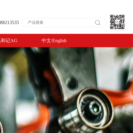
8213535
和记AG
中文
/
English